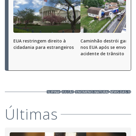
EUA restringem direito à
Caminhão destrói garag
cidadania para estrangeiros
nos EUA após se envolver
acidente de trânsito
FILIPINAS
VULCÃO
FENOMENO-NATURAL
NEWS-DAS-10
Últimas