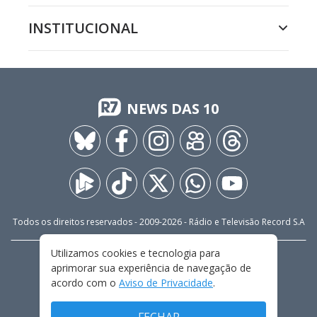
INSTITUCIONAL
NEWS DAS 10
Todos os direitos reservados - 2009-
2026
- Rádio e Televisão Record S.A
Utilizamos cookies e tecnologia para
CARREIRA
FALE CONOSCO
PRIVACIDADE
aprimorar sua experiência de navegação de
TERMOS E CONDIÇÕES DE USO
acordo com o
Aviso de Privacidade
.