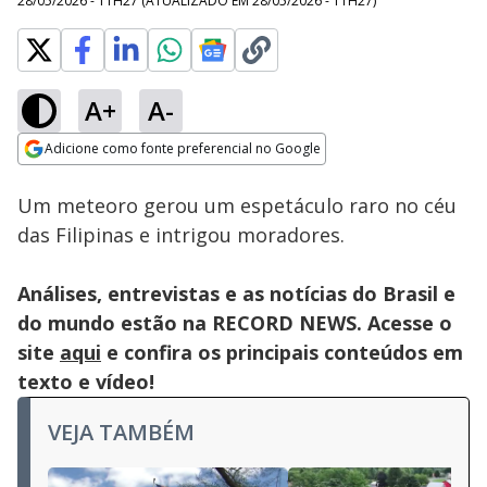
28/05/2026 - 11H27
(ATUALIZADO EM
28/05/2026 - 11H27
)
A+
A-
Loaded
:
100.00%
Adicione como fonte preferencial no Google
Subtitles
Ativar
Som
Opens in new window
Um meteoro gerou um espetáculo raro no céu
das Filipinas e intrigou moradores.
Análises, entrevistas e as notícias do Brasil e
do mundo estão na RECORD NEWS. Acesse o
site
aqui
e confira os principais conteúdos em
texto e vídeo!
VEJA TAMBÉM