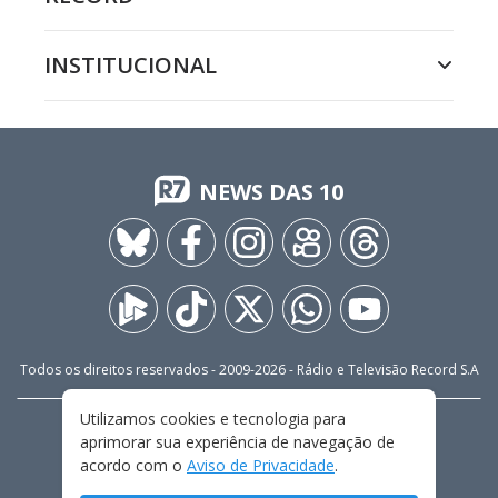
INSTITUCIONAL
NEWS DAS 10
Todos os direitos reservados - 2009-
2026
- Rádio e Televisão Record S.A
Utilizamos cookies e tecnologia para
CARREIRA
FALE CONOSCO
PRIVACIDADE
aprimorar sua experiência de navegação de
TERMOS E CONDIÇÕES DE USO
acordo com o
Aviso de Privacidade
.