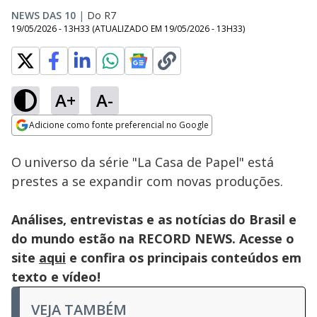
NEWS DAS 10
|
Do R7
19/05/2026 - 13H33
(ATUALIZADO EM
19/05/2026 - 13H33
)
A+
A-
Loaded
:
97.63%
Adicione como fonte preferencial no Google
Subtitles
Ativar
Som
Opens in new window
O universo da série "La Casa de Papel" está
prestes a se expandir com novas produções.
Análises, entrevistas e as notícias do Brasil e
do mundo estão na RECORD NEWS. Acesse o
site
aqui
e confira os principais conteúdos em
texto e vídeo!
VEJA TAMBÉM