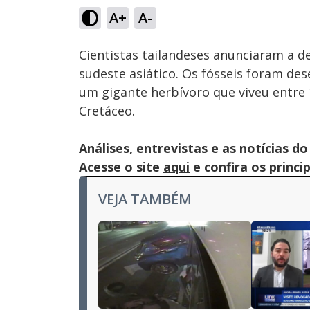
64.62%
A+
A-
Ativar
Som
Cientistas tailandeses anunciaram a 
sudeste asiático. Os fósseis foram de
um gigante herbívoro que viveu entre 
Cretáceo.
Análises, entrevistas e as notícias
Acesse o site
aqui
e confira os princi
VEJA TAMBÉM