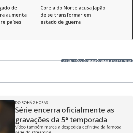
gado de
Coreia do Norte acusa Japão
ra aumenta
de se transformar em
re países
estado de guerra
TAILÂNDIA
ASIA
ANIMAIS
ANIMAL-EM-EXTINCAO
DO R7
/
HÁ 2 HORAS
Série encerra oficialmente as
gravações da 5ª temporada
Vídeo também marca a despedida definitiva da famosa
série do streaming