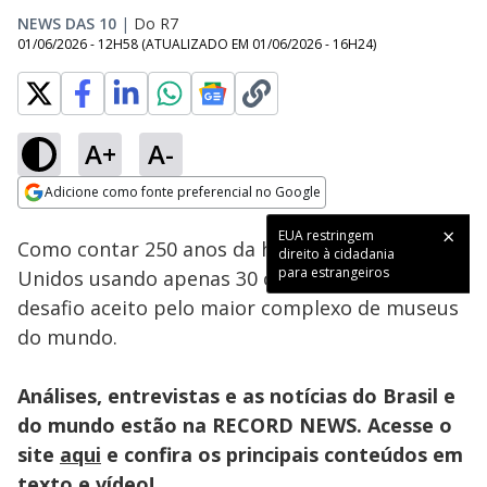
NEWS DAS 10
|
Do R7
01/06/2026 - 12H58
(ATUALIZADO EM
01/06/2026 - 16H24
)
A+
A-
Loaded
:
53.45%
Adicione como fonte preferencial no Google
Subtitles
Ativar
Som
Opens in new window
EUA restringem
Como contar 250 anos da história dos Estados
direito à cidadania
para estrangeiros
Unidos usando apenas 30 objetos? Esse foi o
desafio aceito pelo maior complexo de museus
do mundo.
Análises, entrevistas e as notícias do Brasil e
do mundo estão na RECORD NEWS. Acesse o
site
aqui
e confira os principais conteúdos em
texto e vídeo!