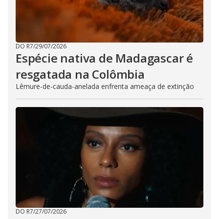
DO R7
/
29/07/2026
Espécie nativa de Madagascar é
resgatada na Colômbia
Lêmure-de-cauda-anelada enfrenta ameaça de extinção
DO R7
/
27/07/2026