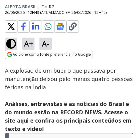
ALERTA BRASIL
|
Do R7
26/06/2026 - 12H43
(ATUALIZADO EM
26/06/2026 - 12H42
)
A+
A-
Loaded
:
100.00%
Adicione como fonte preferencial no Google
Subtitles
Ativar
Som
Opens in new window
A explosão de um bueiro que passava por
manutenção deixou pelo menos quatro pessoas
feridas na Índia.
Análises, entrevistas e as notícias do Brasil e
do mundo estão na RECORD NEWS. Acesse o
site
aqui
e confira os principais conteúdos em
texto e vídeo!