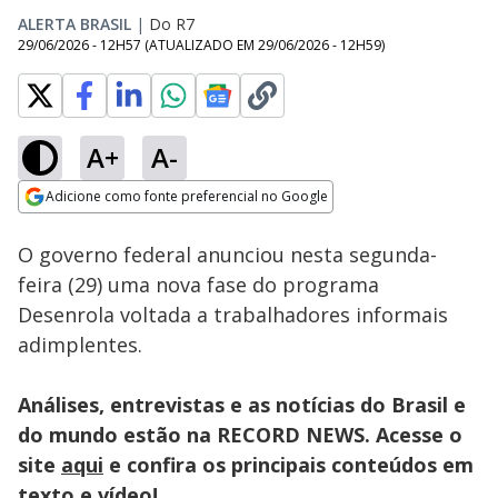
ALERTA BRASIL
|
Do R7
29/06/2026 - 12H57
(ATUALIZADO EM
29/06/2026 - 12H59
)
A+
A-
Loaded
:
17.56%
Adicione como fonte preferencial no Google
Subtitles
Ativar
Som
Opens in new window
1,3 milhão de novos
O governo federal anunciou nesta segunda-
pedidos de
benefícios são
feira (29) uma nova fase do programa
protocolados por
Desenrola voltada a trabalhadores informais
mês no INSS
adimplentes.
Análises, entrevistas e as notícias do Brasil e
do mundo estão na RECORD NEWS. Acesse o
site
aqui
e confira os principais conteúdos em
texto e vídeo!