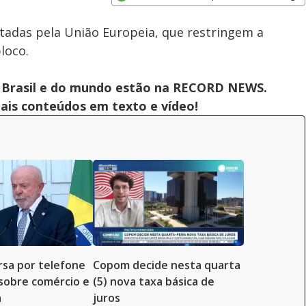
Subtitles
Velocidade
Opens in new window
otadas pela União Europeia, que restringem a
loco.
 do Brasil e do mundo estão na RECORD NEWS.
pais conteúdos em texto e vídeo!
rsa por telefone
Copom decide nesta quarta
sobre comércio e
(5) nova taxa básica de
a
juros