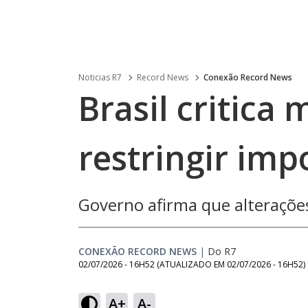
Noticias R7
Record News
Conexão Record News
Brasil critica
restringir imp
Governo afirma que alteraçõ
CONEXÃO RECORD NEWS
|
Do R7
02/07/2026 - 16H52
(ATUALIZADO EM
02/07/2026 - 16H52
)
Loaded
:
23.74%
A+
A-