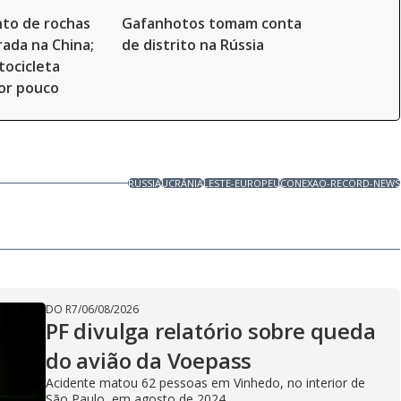
to de rochas
Gafanhotos tomam conta
rada na China;
de distrito na Rússia
tocicleta
or pouco
RÚSSIA
UCRÂNIA
LESTE-EUROPEU
CONEXAO-RECORD-NEWS
DO R7
/
06/08/2026
PF divulga relatório sobre queda
do avião da Voepass
Acidente matou 62 pessoas em Vinhedo, no interior de
São Paulo, em agosto de 2024