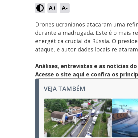
43.90%
A+
A-
Ativar
Som
Drones ucranianos atacaram uma refin
durante a madrugada. Este é o mais re
energética crucial da Rússia. O presi
ataque, e autoridades locais relatara
Análises, entrevistas e as notícias
Acesse o site
aqui
e confira os princi
VEJA TAMBÉM