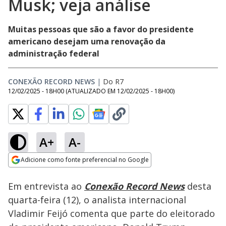
Musk; veja análise
Muitas pessoas que são a favor do presidente
americano desejam uma renovação da
administração federal
CONEXÃO RECORD NEWS
|
Do R7
12/02/2025 - 18H00
(ATUALIZADO EM
12/02/2025 - 18H00
)
A+
A-
Loaded
:
57.04%
Adicione como fonte preferencial no Google
Ativar
Som
Opens in new window
Em entrevista ao
Conexão Record News
desta
quarta-feira (12), o analista internacional
Vladimir Feijó comenta que parte do eleitorado