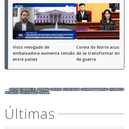
Visto revogado de
Coreia do Norte acusa Ja
embaixadora aumenta tensão
de se transformar em es
entre países
de guerra
RECORD NEWS, R7
FEDERAL
GESTÃO
ELON MUSK
GOVERNAMENTAL
EFICIÊNCIA
DECRETO
ELEITORADO
TRUMP
Últimas