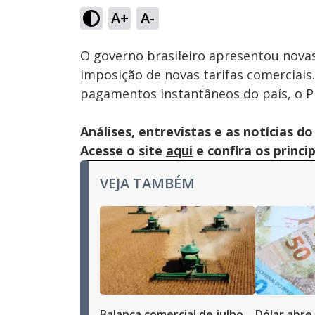
19.19%
A+
A-
Ativar
Som
O governo brasileiro apresentou novas
imposição de novas tarifas comerciais
pagamentos instantâneos do país, o Pi
Análises, entrevistas e as notícias
Acesse o site
aqui
e confira os princi
VEJA TAMBÉM
Balança comercial de julho
Dólar abre