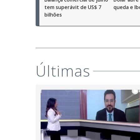
tem superávit de US$ 7
queda e Ib
bilhões
Últimas