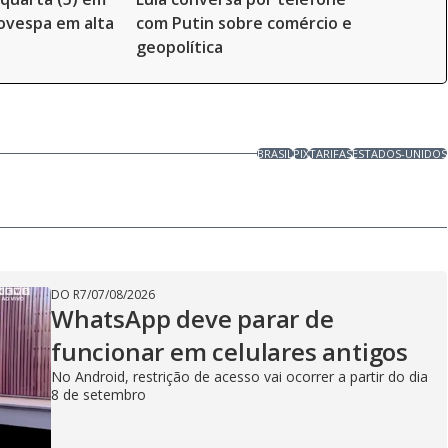
ovespa em alta
com Putin sobre comércio e
geopolítica
BRASIL
PIX
TARIFAS
ESTADOS-UNIDOS
DO R7
/
07/08/2026
WhatsApp deve parar de
funcionar em celulares antigos
No Android, restrição de acesso vai ocorrer a partir do dia
8 de setembro