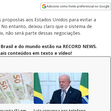
Adicione como fonte preferencial no Google
Subtitles
Velocidade
Opens in new window
 propostas aos Estados Unidos para evitar a
. No entanto, deixou claro que o sistema de
x, não será parte dessas negociações.
 do Brasil e do mundo estão na RECORD NEWS.
pais conteúdos em texto e vídeo!
 quarta (5) em
Lula conversa por telefone