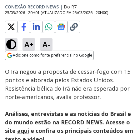
CONEXÃO RECORD NEWS
|
Do R7
25/03/2026 - 20H01
(ATUALIZADO EM
25/03/2026 - 20H00
)
A+
A-
Loaded
:
16.53%
Adicione como fonte preferencial no Google
Subtitles
Ativar
Som
Opens in new window
Irã anuncia acordo
O Irã negou a proposta de cessar-fogo com 15
com Omã para
reabrir passagem;
pontos elaborada pelos Estados Unidos.
guerra deve acabar
Resistência bélica do Irã não era esperada por
em breve segundo
Trump
norte-americanos, avalia professor.
Análises, entrevistas e as notícias do Brasil e
do mundo estão na RECORD NEWS. Acesse o
site
aqui
e confira os principais conteúdos em
texto e vídeo!