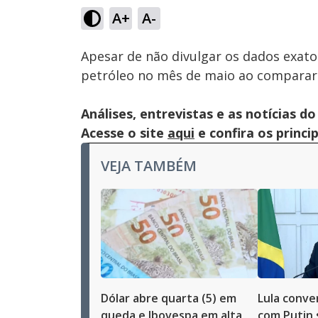
33.86%
A+
A-
Ativar
Som
Apesar de não divulgar os dados exat
petróleo no mês de maio ao comparar
Análises, entrevistas e as notícias
Acesse o site
aqui
e confira os princi
VEJA TAMBÉM
Dólar abre quarta (5) em
Lula conve
queda e Ibovespa em alta
com Putin 