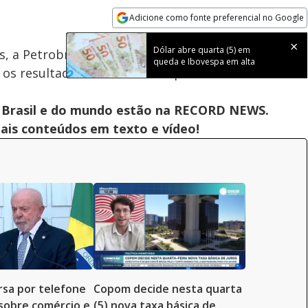
Adicione como fonte preferencial no Google
Subtitles
Velocidade
Opens in new window
Dólar abre quarta (5) em
os, a Petrobras aumentou em 14% a produção de
queda e Ibovespa em alta
 os resultados com o mesmo período em 2025.
 do Brasil e do mundo estão na RECORD NEWS.
pais conteúdos em texto e vídeo!
rsa por telefone
Copom decide nesta quarta
sobre comércio e
(5) nova taxa básica de