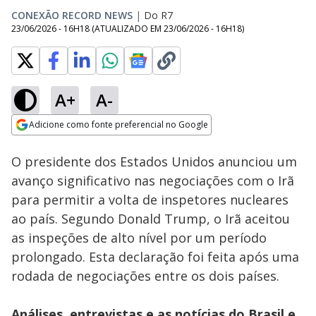
CONEXÃO RECORD NEWS
|
Do R7
23/06/2026 - 16H18
(ATUALIZADO EM
23/06/2026 - 16H18
)
A+
A-
Loaded
:
40.45%
Adicione como fonte preferencial no Google
Subtitles
Ativar
Som
Opens in new window
O presidente dos Estados Unidos anunciou um
avanço significativo nas negociações com o Irã
para permitir a volta de inspetores nucleares
ao país. Segundo Donald Trump, o Irã aceitou
as inspeções de alto nível por um período
prolongado. Esta declaração foi feita após uma
rodada de negociações entre os dois países.
Análises, entrevistas e as notícias do Brasil e