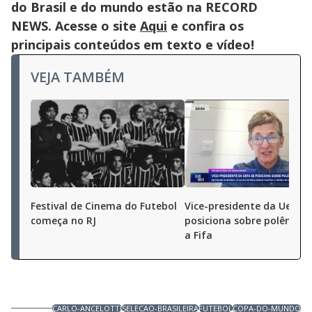
do Brasil e do mundo estão na RECORD
NEWS. Acesse o site
Aqui
e confira os
principais conteúdos em texto e vídeo!
VEJA TAMBÉM
Festival de Cinema do Futebol
Vice-presidente da Uefa s
começa no RJ
posiciona sobre polêmica
a Fifa
CARLO-ANCELOTTI
SELECAO-BRASILEIRA
FUTEBOL
COPA-DO-MUNDO