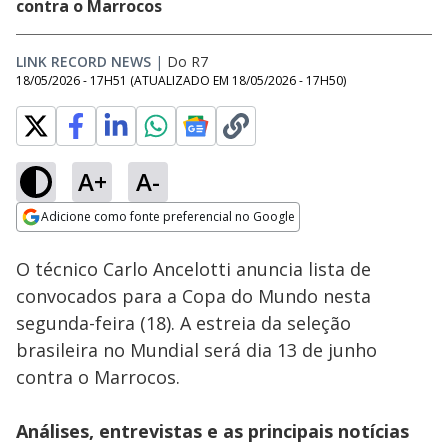
contra o Marrocos
LINK RECORD NEWS
|
Do R7
18/05/2026 - 17H51
(ATUALIZADO EM
18/05/2026 - 17H50
)
A+
A-
Loaded
:
25.94%
Adicione como fonte preferencial no Google
Ativar
Som
Opens in new window
O técnico Carlo Ancelotti anuncia lista de
convocados para a Copa do Mundo nesta
segunda-feira (18). A estreia da seleção
brasileira no Mundial será dia 13 de junho
contra o Marrocos.
Análises, entrevistas e as principais notícias