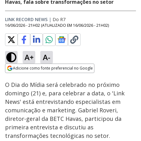
Havas, fala sobre transformações no setor
LINK RECORD NEWS
|
Do R7
16/06/2026 - 21H02
(ATUALIZADO EM
16/06/2026 - 21H02
)
A+
A-
Loaded
:
5.98%
Adicione como fonte preferencial no Google
Subtitles
Ativar
Som
Opens in new window
O Dia do Mídia será celebrado no próximo
domingo (21) e, para celebrar a data, o 'Link
News' está entrevistando especialistas em
comunicação e marketing. Gabriel Roveri,
diretor-geral da BETC Havas, participou da
primeira entrevista e discutiu as
transformações tecnológicas no setor.