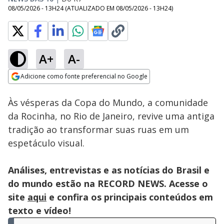
08/05/2026 - 13H24
(ATUALIZADO EM
08/05/2026 - 13H24
)
A+
A-
Loaded
:
67.81%
Adicione como fonte preferencial no Google
Subtitles
Ativar
Som
Opens in new window
Às vésperas da Copa do Mundo, a comunidade
da Rocinha, no Rio de Janeiro, revive uma antiga
tradição ao transformar suas ruas em um
espetáculo visual.
Análises, entrevistas e as notícias do Brasil e
do mundo estão na RECORD NEWS. Acesse o
site
aqui
e confira os principais conteúdos em
texto e vídeo!