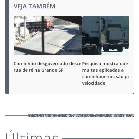
VEJA TAMBÉM
Caminhão desgovernado desce
Pesquisa mostra que 40%
rua de ré na Grande SP
multas aplicadas a
caminhoneiros são por al
velocidade
COPA DO MUNDO
ROCINHA
NEWS-DAS-10
RIO-DE-JANEIRO-CIDADE
Últimas