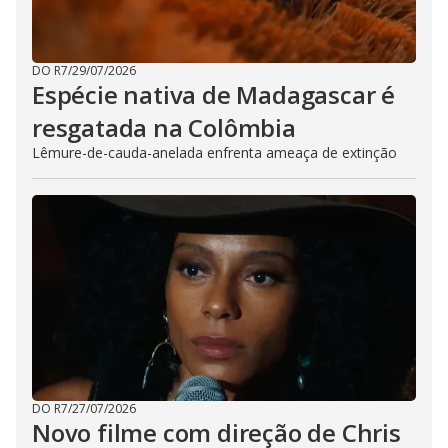
DO R7
/
29/07/2026
Espécie nativa de Madagascar é
resgatada na Colômbia
Lêmure-de-cauda-anelada enfrenta ameaça de extinção
DO R7
/
27/07/2026
Novo filme com direção de Chris