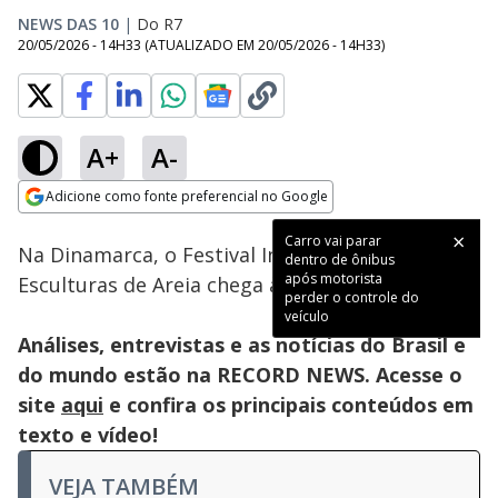
NEWS DAS 10
|
Do R7
20/05/2026 - 14H33
(ATUALIZADO EM
20/05/2026 - 14H33
)
A+
A-
Loaded
:
82.22%
Adicione como fonte preferencial no Google
Subtitles
Ativar
Som
Opens in new window
Carro vai parar
Na Dinamarca, o Festival Internacional de
dentro de ônibus
após motorista
Esculturas de Areia chega à sua 15ª edição.
perder o controle do
veículo
Análises, entrevistas e as notícias do Brasil e
do mundo estão na RECORD NEWS. Acesse o
site
aqui
e confira os principais conteúdos em
texto e vídeo!
VEJA TAMBÉM