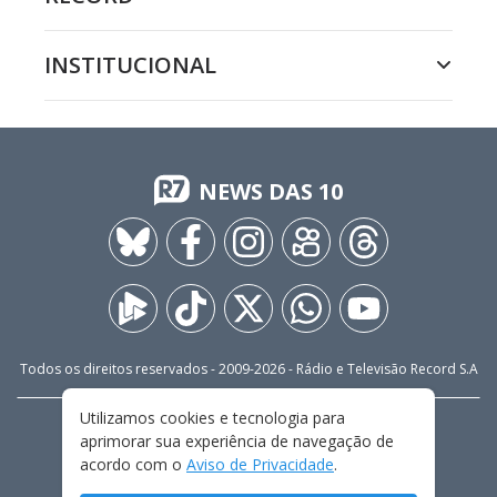
INSTITUCIONAL
NEWS DAS 10
Todos os direitos reservados - 2009-
2026
- Rádio e Televisão Record S.A
Utilizamos cookies e tecnologia para
CARREIRA
FALE CONOSCO
PRIVACIDADE
aprimorar sua experiência de navegação de
TERMOS E CONDIÇÕES DE USO
acordo com o
Aviso de Privacidade
.