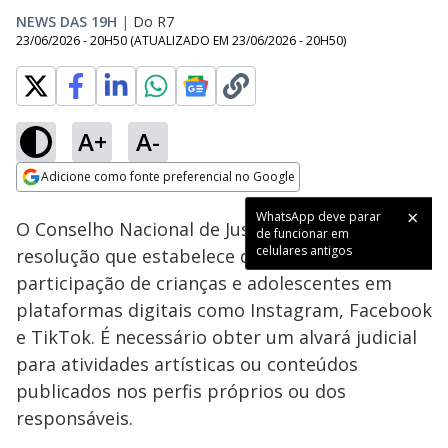
NEWS DAS 19H
|
Do R7
23/06/2026 - 20H50
(ATUALIZADO EM
23/06/2026 - 20H50
)
A+
A-
Loaded
:
14.28%
Adicione como fonte preferencial no Google
Subtitles
Ativar
Som
Opens in new window
WhatsApp deve parar
O Conselho Nacional de Justiça aprovou uma
de funcionar em
celulares antigos
resolução que estabelece diretrizes para a
participação de crianças e adolescentes em
plataformas digitais como Instagram, Facebook
e TikTok. É necessário obter um alvará judicial
para atividades artísticas ou conteúdos
publicados nos perfis próprios ou dos
responsáveis.