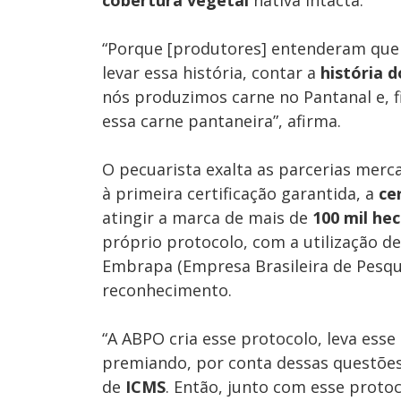
cobertura vegetal
nativa intacta.
“Porque [produtores] entenderam que 
levar essa história, contar a
história 
nós produzimos carne no Pantanal e, f
essa carne pantaneira”, afirma.
O pecuarista exalta as parcerias mer
à primeira certificação garantida, a
ce
atingir a marca de mais de
100 mil hec
próprio protocolo, com a utilização 
Embrapa (Empresa Brasileira de Pesqu
reconhecimento.
“A ABPO cria esse protocolo, leva ess
premiando, por conta dessas questões
de
ICMS
. Então, junto com esse protoc