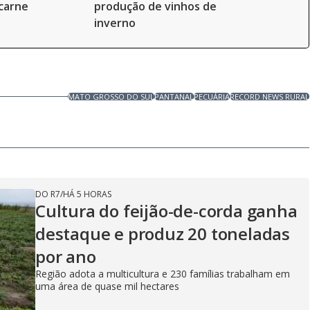
carne
produção de vinhos de
inverno
MATO GROSSO DO SUL
PANTANAL
PECUÁRIA
RECORD NEWS RURAL
DO R7
/
HÁ 5 HORAS
Cultura do feijão-de-corda ganha
destaque e produz 20 toneladas
por ano
Região adota a multicultura e 230 famílias trabalham em
uma área de quase mil hectares