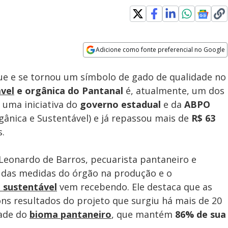
Adicione como fonte preferencial no Google
Subtitles
Velocidade
Opens in new window
Cultura do feijão-de-corda
e e se tornou um símbolo de gado de qualidade no
ganha destaque e produz 20
toneladas por ano
vel
e orgânica do Pantanal
é, atualmente, um dos
 uma iniciativa do
governo estadual
e da
ABPO
gânica e Sustentável) e já repassou mais de
R$ 63
.
 Leonardo de Barros, pecuarista pantaneiro e
a das medidas do órgão na produção e o
o sustentável
vem recebendo. Ele destaca que as
ns resultados do projeto que surgiu há mais de 20
dade do
bioma pantaneiro
, que mantém
86% de sua