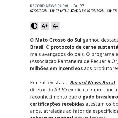
RECORD NEWS RURAL
|
Do R7
07/07/2025 - 13H27
(ATUALIZADO EM
07/07/2025 - 13H27
)
Loaded
:
23.35%
A+
A-
Ativar
Som
O
Mato Grosso do Sul
ganhou destaqu
Brasil
. O
protocolo de
carne sustentá
mais avançados do país. O programa é
(Associação Pantaneira de Pecuária Or
milhões em incentivos
aos produtores
Em entrevista ao
Record News Rural
,
diretor da ABPO explica a importânci
reconhecimento que o
gado brasileir
certificações recebida
s atestam os bo
anos, atreladas ao fator da especifici