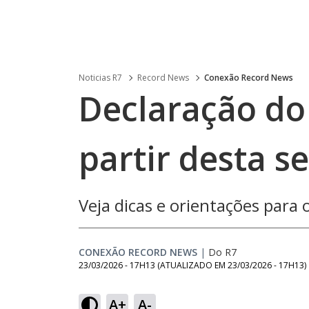
Noticias R7
Record News
Conexão Record News
Declaração do 
partir desta s
Veja dicas e orientações para
CONEXÃO RECORD NEWS
|
Do R7
23/03/2026 - 17H13
(ATUALIZADO EM
23/03/2026 - 17H13
)
Loaded
:
28.94%
A+
A-