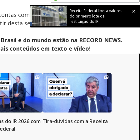
Subtitles
Velocidade
Opens in new window
Receita Federal libera valores
contas com o Leão, porque a declaração do
do primeiro lote de
restituição do IR
ir desta segunda-feira (23) até o dia 29 de maio.
 do Brasil e do mundo estão na RECORD NEWS.
pais conteúdos em texto e vídeo!
as do IR 2026 com
Tira-dúvidas com a Receita
Federal