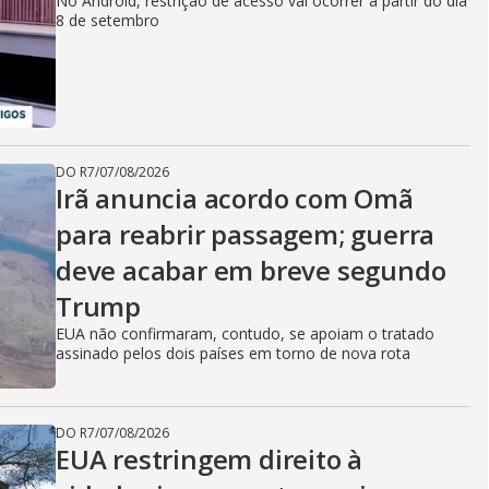
No Android, restrição de acesso vai ocorrer a partir do dia
8 de setembro
DO R7
/
07/08/2026
Irã anuncia acordo com Omã
para reabrir passagem; guerra
deve acabar em breve segundo
Trump
EUA não confirmaram, contudo, se apoiam o tratado
assinado pelos dois países em torno de nova rota
DO R7
/
07/08/2026
EUA restringem direito à