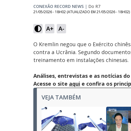
CONEXÃO RECORD NEWS
|
Do R7
21/05/2026 - 18H02
(ATUALIZADO EM
21/05/2026 - 18H02
)
Loaded
:
47.67%
A+
A-
Ativar
Som
O Kremlin negou que o Exército chinês
contra a Ucrânia. Segundo documentos
treinamento em instalações chinesas.
Análises, entrevistas e as notícias
Acesse o site
aqui
e confira os princi
VEJA TAMBÉM