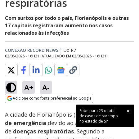
respiratórias
Com surtos por todo o país, Florianópolis e outras
17 capitais registraram aumento nos casos
relacionados às infecções
CONEXÃO RECORD NEWS
|
Do R7
02/05/2025 - 16H21
(ATUALIZADO EM
02/05/2025 - 16H21
)
A+
A-
Loaded
:
25.57%
Adicione como fonte preferencial no Google
Ativar
Som
Opens in new window
Sobe para 23 o total
A cidade de Florianópolis (SC) declarou
estado
de casos de sarampo
no estado de SP
de emergência
devido ao aumento no número
de
doenças respiratórias
. Segundo a