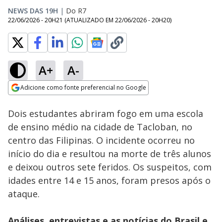
NEWS DAS 19H
|
Do R7
22/06/2026 - 20H21
(ATUALIZADO EM
22/06/2026 - 20H20
)
A+
A-
Loaded
:
100.00%
Adicione como fonte preferencial no Google
Subtitles
Ativar
Som
Opens in new window
Gafanhotos tomam
Dois estudantes abriram fogo em uma escola
conta de distrito na
Rússia
de ensino médio na cidade de Tacloban, no
centro das Filipinas. O incidente ocorreu no
início do dia e resultou na morte de três alunos
e deixou outros sete feridos. Os suspeitos, com
idades entre 14 e 15 anos, foram presos após o
ataque.
Análises, entrevistas e as notícias do Brasil e