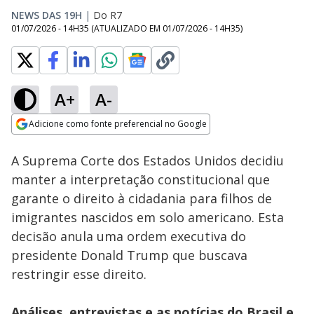
NEWS DAS 19H
|
Do R7
01/07/2026 - 14H35
(ATUALIZADO EM
01/07/2026 - 14H35
)
A+
A-
Loaded
:
19.10%
Adicione como fonte preferencial no Google
Subtitles
Ativar
Som
Opens in new window
EUA restringem
A Suprema Corte dos Estados Unidos decidiu
direito à cidadania
para estrangeiros
manter a interpretação constitucional que
garante o direito à cidadania para filhos de
imigrantes nascidos em solo americano. Esta
decisão anula uma ordem executiva do
presidente Donald Trump que buscava
restringir esse direito.
Análises, entrevistas e as notícias do Brasil e