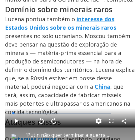
d
Domínio sobre minerais raros
e
Lucena pontua também o
interesse dos
Estados Unidos sobre os minerais raros
o
presentes no solo ucraniano. Moscou também
deve pensar na questão de exploração de
minerais — matéria-prima essencial para a
produção de semicondutores — na hora de
definir o domínio dos territórios. Lucena explica
que, se a Rússia estiver em posse desse
material, poderá negociar com a
China
, que
terá, assim, capacidade de fabricar mísseis
mais potentes e ultrapassar os americanos na
corrida tecnológica.
L
o
Ataques russos
a
d
C
P
V
A
P
F
e
o
l
o
v
u
d
m
a
l
a
l
:
‘Putin não quer terminar a guerra na Ucrânia’, diz especialista sobre avanço de negociações
p
y
t
n
l
1
Os
ataques russos
no território ucraniano
a
a
ç
s
.