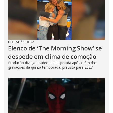
DO R7
/
HÁ 1 HORA
Elenco de ‘The Morning Show’ se
despede em clima de comoção
Produção divulgou vídeo de despedida após o fim das
gravações da quinta temporada, prevista para 2027