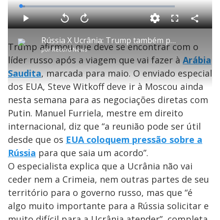
L
o
a
d
C
P
V
A
P
F
e
o
l
o
v
u
d
m
a
l
a
l
:
Rússia X Ucrânia: Trump também precisa colocar pressão sobre Putin para acordo, diz analista
p
y
t
n
l
2
Trump afirmou que deve se encontrar com o
a
a
ç
s
.
por
Record News
r
r
a
c
9
t
1
r
l
r
3
líder russo após a viagem que vai fazer à
Arábia
i
0
1
e
%
l
s
0
e
h
Saudita
, marcada para maio. O enviado especial
e
s
n
a
g
e
r
u
g
dos EUA, Steve Witkoff deve ir à Moscou ainda
n
u
a
d
n
o
d
nesta semana para as negociações diretas com
s
o
s
Putin. Manuel Furriela, mestre em direito
y
internacional, diz que “a reunião pode ser útil
desde que os
EUA coloquem pressão sobre a
M
V
u
d
Rússia
para que saia um acordo”.
o
O especialista explica que a Ucrânia não vai
i
ceder nem a Crimeia, nem outras partes de seu
território para o governo russo, mas que “é
algo muito importante para a Rússia solicitar e
muito difícil para a Ucrânia atender”, completa.