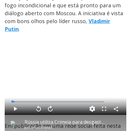
fogo incondicional e que está pronto para um
diálogo aberto com Moscou. A iniciativa é vista
com bons olhos pelo líder russo,
Vladimir
Putin
.
L
o
a
d
C
P
V
A
P
F
e
o
l
o
v
u
d
m
a
l
a
l
:
Rússia utiliza Crimeia para desgastar posição ucraniana nas negociações de paz, analisa especialista
p
y
t
n
l
2
Em publicação em uma rede social feita nesta
a
a
ç
s
.
por
Record News
r
r
a
c
7
t