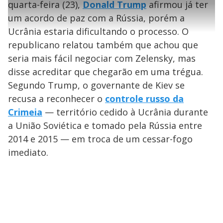
1
r
l
r
9
quarta-feira (23),
Donald Trump
afirmou já ter
i
0
1
e
%
l
s
0
e
h
um acordo de paz com a Rússia, porém a
e
s
n
a
g
e
r
u
g
Ucrânia estaria dificultando o processo. O
n
u
a
d
n
o
d
republicano relatou também que achou que
s
o
s
seria mais fácil negociar com Zelensky, mas
y
disse acreditar que chegarão em uma trégua.
Segundo Trump, o governante de Kiev se
M
V
u
d
recusa a reconhecer o
controle russo da
o
Crimeia
— território cedido à Ucrânia durante
i
a União Soviética e tomado pela Rússia entre
2014 e 2015 — em troca de um cessar-fogo
imediato.
d
e