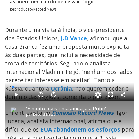
assinem um acordo de cessar-fogo
Reprodução/Record News
Durante uma visita à Índia, o vice-presidente
dos Estados Unidos,
J.D Vance
, afirmou que a
Casa Branca fez uma proposta muito explícita
às duas partes, que inclui a necessidade de
troca de territórios. Segundo o analista
internacional Vladimir Feijó, “nenhum dos lados
parece ter interesse em aceitar”. Tanto a
Rússia, quanto a
Ucrânia
, não querem ceder o
L
o
a
domínio das regiões, comenta o professor.
d
C
P
V
A
P
F
e
o
l
o
v
u
d
m
a
l
a
l
:
'É muito mais uma ameaça a Putin', diz analista sobre EUA abandonar negociações de paz na Ucrânia
p
y
t
n
l
2
Em entrevista ao
Conexão Record News
, Igor
a
a
ç
s
.
por
Record News
r
r
a
c
9
t
1
r
l
r
3
Lucena, analista internacional, afirma que é
i
0
1
e
%
l
s
0
e
h
difícil que os
EUA abandonem os esforços
e
s
n
para
a
g
e
r
u
g
trégua, já que isso faria com que a Rússia
n
u