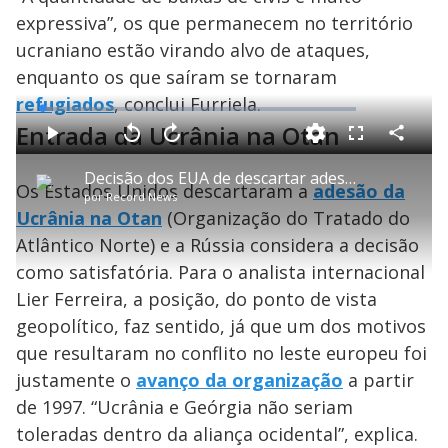
expressiva”, os que permanecem no território
ucraniano estão virando alvo de ataques,
enquanto os que saíram se tornaram
refugiados
, conclui Furriela.
L
o
Entrada da Ucrânia na Otan
a
d
C
P
V
A
P
F
e
o
l
o
v
u
d
m
a
l
a
l
:
Decisão dos EUA de descartar adesão da Ucrânia à Otan faz sentido do ponto de vista geopolítico
p
y
t
n
l
3
Os Estados Unidos descartaram a
adesão da
a
a
ç
s
.
por
Record News
r
r
a
c
3
t
1
r
l
r
4
Ucrânia na Otan
(Organização do Tratado do
i
0
1
e
%
l
s
0
e
h
Atlântico Norte) e a Rússia considera a decisão
e
s
n
a
g
e
r
u
g
como satisfatória. Para o analista internacional
n
u
a
d
n
o
d
Lier Ferreira, a posição, do ponto de vista
s
o
s
geopolítico, faz sentido, já que um dos motivos
y
que resultaram no conflito no leste europeu foi
justamente o
avanço da organização
a partir
M
V
u
d
de 1997. “Ucrânia e Geórgia não seriam
o
toleradas dentro da aliança ocidental”, explica.