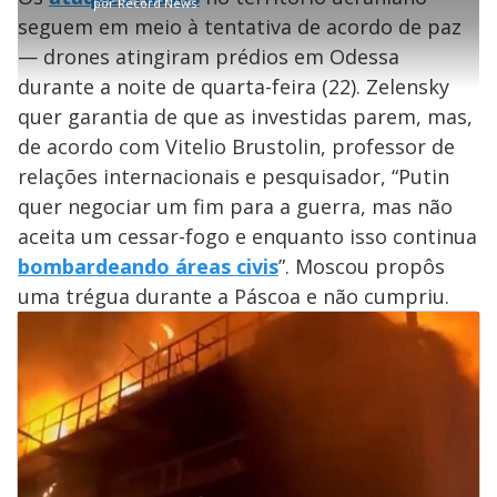
por
Record News
r
r
a
c
6
t
1
r
l
r
2
seguem em meio à tentativa de acordo de paz
i
0
1
e
%
l
s
0
e
h
— drones atingiram prédios em Odessa
e
s
n
a
g
e
r
u
g
durante a noite de quarta-feira (22). Zelensky
n
u
a
d
n
o
d
quer garantia de que as investidas parem, mas,
s
o
s
de acordo com Vitelio Brustolin, professor de
y
relações internacionais e pesquisador, “Putin
quer negociar um fim para a guerra, mas não
M
V
u
d
aceita um cessar-fogo e enquanto isso continua
o
bombardeando áreas civis
”. Moscou propôs
i
uma trégua durante a Páscoa e não cumpriu.
d
e