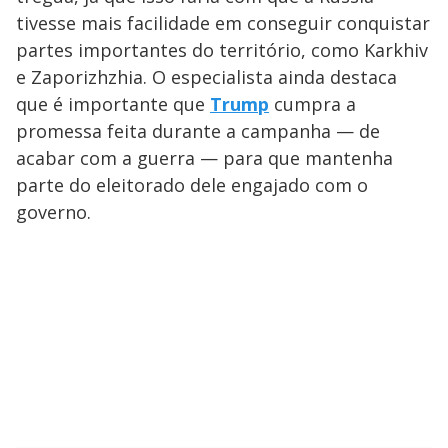
a
d
n
o
d
tivesse mais facilidade em conseguir conquistar
s
o
s
partes importantes do território, como Karkhiv
y
e Zaporizhzhia. O especialista ainda destaca
que é importante que
Trump
cumpra a
M
V
u
d
promessa feita durante a campanha — de
o
acabar com a guerra — para que mantenha
i
parte do eleitorado dele engajado com o
governo.
d
e
o