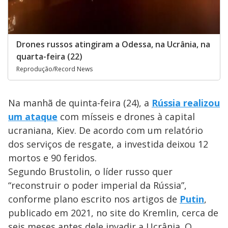
o
Drones russos atingiram a Odessa, na Ucrânia, na
quarta-feira (22)
Reprodução/Record News
Na manhã de quinta-feira (24), a
Rússia realizou
um ataque
com mísseis e drones à capital
ucraniana, Kiev. De acordo com um relatório
dos serviços de resgate, a investida deixou 12
mortos e 90 feridos.
Segundo Brustolin, o líder russo quer
“reconstruir o poder imperial da Rússia”,
conforme plano escrito nos artigos de
Putin
,
publicado em 2021, no site do Kremlin, cerca de
seis meses antes dele invadir a Ucrânia. O